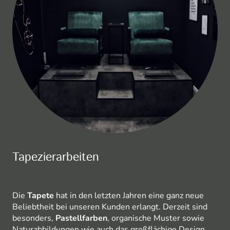
Tapezierarbeiten
Die
Tapete
hat in den letzten Jahren eine ganz neue
Beliebtheit bei unseren Kunden erlangt. Derzeit sind
besonders,
Pastellfarben
, organische Muster sowie
Naturabbildungen wie auch das großflächige Design